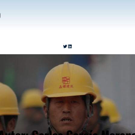
o
https://twitter.com/__Carter_
https://www.linkedin.com/in/carlosgarciamoreno-123456/