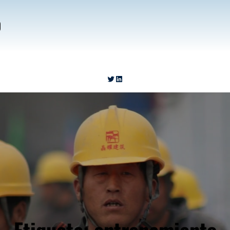
o
https://twitter.com/__Carter_
https://www.linkedin.com/in/carlosgarciamoreno-123456/