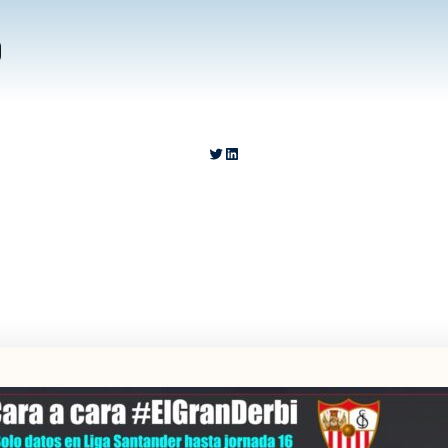
o
https://twitter.com/__Carter_
https://www.linkedin.com/in/carlosgarciamoreno-123456/