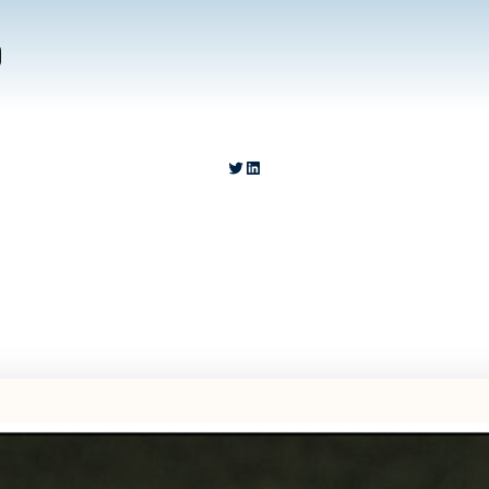
o
https://twitter.com/__Carter_
https://www.linkedin.com/in/carlosgarciamoreno-123456/