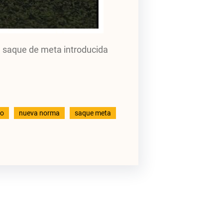
l saque de meta introducida
go
nueva norma
saque meta